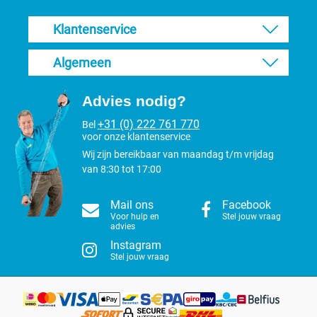
Klantenservice
Algemeen
Advies nodig?
+31 (0) 222 761 770
Bel
voor onze klantenservice
Wij zijn bereikbaar van maandag t/m vrijdag
van 8:30 tot 17:00
Mail ons
Facebook
Voor hulp en
Stel jouw vraag
advies
Instagram
Stel jouw vraag