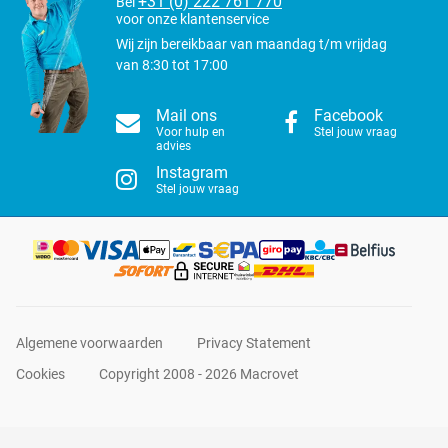
+31 (0) 222 761 770
Bel
voor onze klantenservice
Wij zijn bereikbaar van maandag t/m vrijdag
van 8:30 tot 17:00
Mail ons
Facebook
Voor hulp en
Stel jouw vraag
advies
Instagram
Stel jouw vraag
Algemene voorwaarden
Privacy Statement
Cookies
Copyright 2008 - 2026 Macrovet