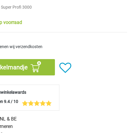
 Super Profi 3000
p voorraad
kenen wij verzendkosten
nkelmandje
swinkelawards
n 9.4 / 10
n NL & BE
urneren