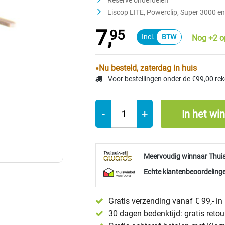
Reserve onderdelen
Liscop LITE, Powerclip, Super 3000 en
7,
95
Nog +2 o
Nu besteld, zaterdag in huis
Voor bestellingen onder de €99,00 re
-
+
In het wi
Meervoudig winnaar Thui
Echte klantenbeoordelinge
Gratis verzending vanaf € 99,- i
30 dagen bedenktijd: gratis reto