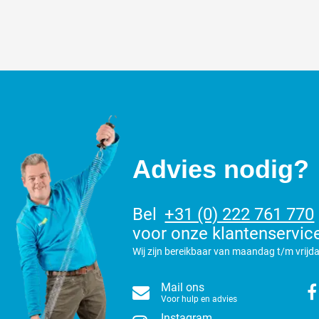
Advies nodig?
Bel
+31 (0) 222 761 770
voor onze klantenservic
Wij zijn bereikbaar van maandag t/m vrijda
Mail ons
Voor hulp en advies
Instagram