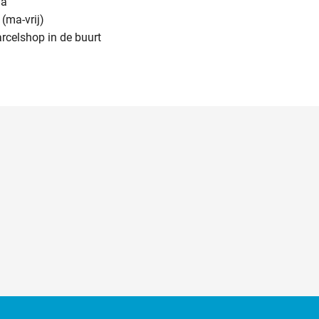
na
(ma-vrij)
arcelshop in de buurt