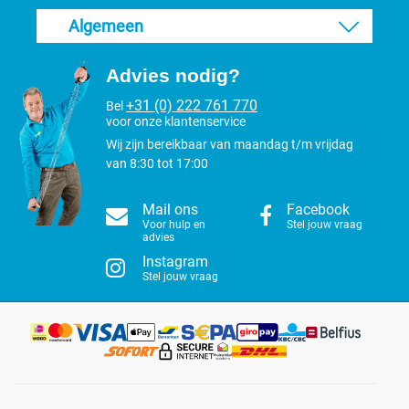
Algemeen
Advies nodig?
+31 (0) 222 761 770
Bel
voor onze klantenservice
Wij zijn bereikbaar van maandag t/m vrijdag
van 8:30 tot 17:00
Mail ons
Facebook
Voor hulp en
Stel jouw vraag
advies
Instagram
Stel jouw vraag