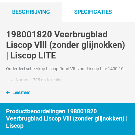
BESCHRIJVING
SPECIFICATIES
198001820 Veerbrugblad
Liscop Vlll (zonder glijnokken)
| Liscop LITE
Onderdeel scheerkop Liscop Rund VIII voor Liscop Lite 1400-10
Nummer 705 op tekening
Lees meer
Productbeoordelingen 198001820
Veerbrugblad Liscop Vlll (zonder glijnokken) |
Liscop