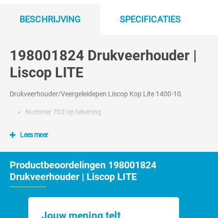
BESCHRIJVING
SPECIFICATIES
198001824 Drukveerhouder |
Liscop LITE
Drukveerhouder/Veergeleidepen Liscop Kop Lite 1400-10.
Nummer 703 op tekening
Lees meer
Productbeoordelingen 198001824
Drukveerhouder | Liscop LITE
Jouw mening telt