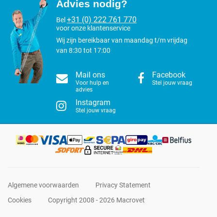
Advies nodig?
+31 (0) 222 761 770
Bel
voor onze klantenservice
Wij zijn bereikbaar van maandag t/m vrijdag
van 8:30 tot 17:00
Mail ons
Facebook
Voor hulp en
Stel jouw vraag
advies
Instagram
Stel jouw vraag
Algemene voorwaarden
Privacy Statement
Cookies
Copyright 2008 - 2026 Macrovet