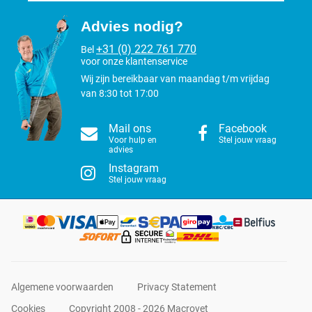
Advies nodig?
+31 (0) 222 761 770
Bel
voor onze klantenservice
Wij zijn bereikbaar van maandag t/m vrijdag
van 8:30 tot 17:00
Mail ons
Facebook
Voor hulp en
Stel jouw vraag
advies
Instagram
Stel jouw vraag
Algemene voorwaarden
Privacy Statement
Cookies
Copyright 2008 - 2026 Macrovet