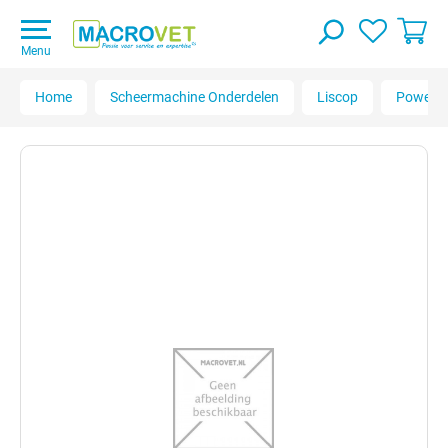
Menu
Home
Scheermachine Onderdelen
Liscop
Powercl