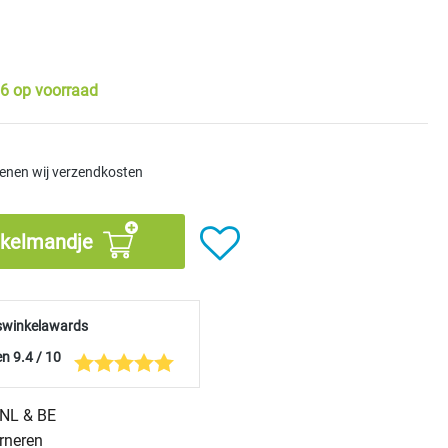
6 op voorraad
kenen wij verzendkosten
nkelmandje
swinkelawards
n 9.4 / 10
n NL & BE
urneren