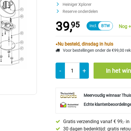
Heiniger Xplorer
Reserve onderdelen
39,
95
Nog +
Nu besteld, dinsdag in huis
Voor bestellingen onder de €99,00 re
-
+
In het wi
Meervoudig winnaar Thui
Echte klantenbeoordelinge
Gratis verzending vanaf € 99,- i
30 dagen bedenktijd: gratis reto