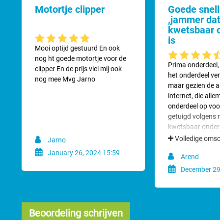
Motortje clipper
Goede snell
,jammer dat
kwetsbaar 
is
Gemiddelde waardering van 5 van 5 sterren
Mooi optijd gestuurd En ook
nog ht goede motortje voor de
Gemiddelde waard
Prima onderdeel, 
clipper En de prijs viel mij ook
het onderdeel ve
nog mee Mvg Jarno
maar gezien de a
internet, die alle
onderdeel op voo
getuigd volgens 
kwetsbaar onderd
dit merk niet ve
Volledige omsc
Jarno
daarom niet getr
January 26, 2024 15:59
Arend
weer , verzendin
prima.
December 29
Beoordeling schrijven