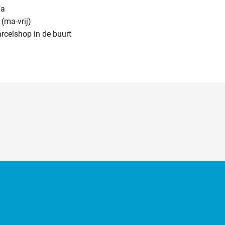
na
(ma-vrij)
arcelshop in de buurt