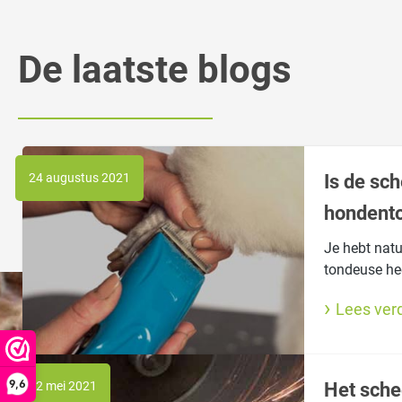
De laatste blogs
24 augustus 2021
Is de sc
hondent
Je hebt natu
tondeuse he
regelmatig g
Lees ver
alsof de sch
zijn nu eig
een botte sc
verder nog m
9,6
12 mei 2021
Het sche