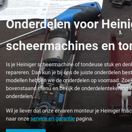
Onderdelen voor Heini
scheermachines en t
Is je Heiniger scheermachine of tondeuse stuk en denk
repareren. Dan kun je bij ons de juiste onderdelen be
modellen hebben we de onderdelen op voorraad. Zoek
bovenstaand menu en bekijk de onderdelentekening vo
onderdelen.
Wil je liever dat onze ervaren monteur je Heiniger ma
naar onze
service en garantie
pagina.