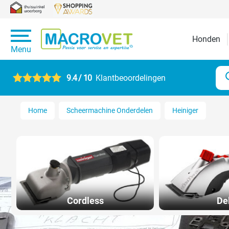
Honden
Menu
9.4 / 10
Klantbeoordelingen
Home
Scheermachine Onderdelen
Heiniger
Cordless
De