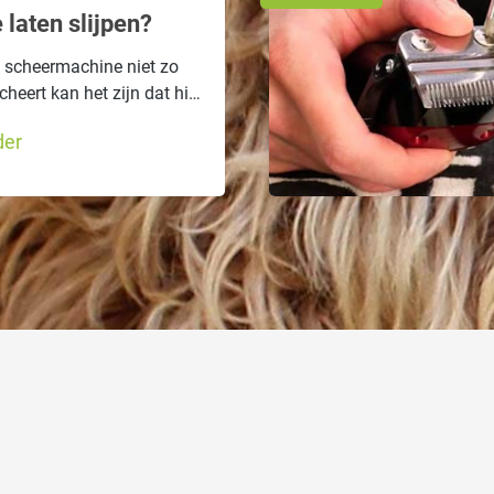
 laten slijpen?
scheermachine niet zo
heert kan het zijn dat hij
 en wanneer u uw
der
moet laten slijpen leest u