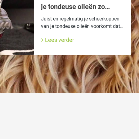
je tondeuse olieën zo
belangrijk is!
Juist en regelmatig je scheerkoppen
van je tondeuse olieën voorkomt dat
ze te snel bot, over hit of roestig
Lees verder
raken. Lees hier hoe je het moet doen.