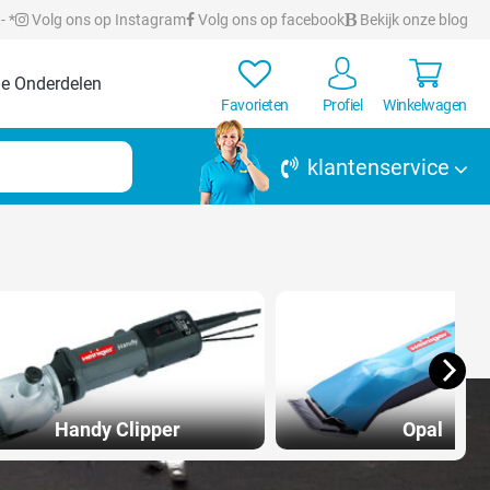
- *
Volg ons op Instagram
Volg ons op facebook
Bekijk onze blog
e Onderdelen
Favorieten
Profiel
Winkelwagen
klantenservice
Handy Clipper
Opal