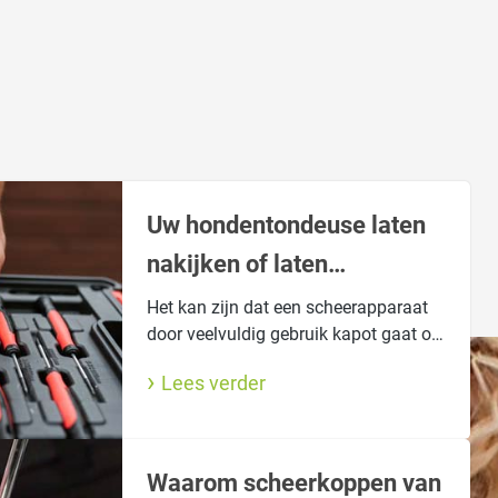
Uw hondentondeuse laten
nakijken of laten
repareren?
Het kan zijn dat een scheerapparaat
door veelvuldig gebruik kapot gaat of
het niet meer doet. Dat is vervelend.
Lees verder
Maar wij kunnen hem voor u nakijken
of repareren.
Waarom scheerkoppen van