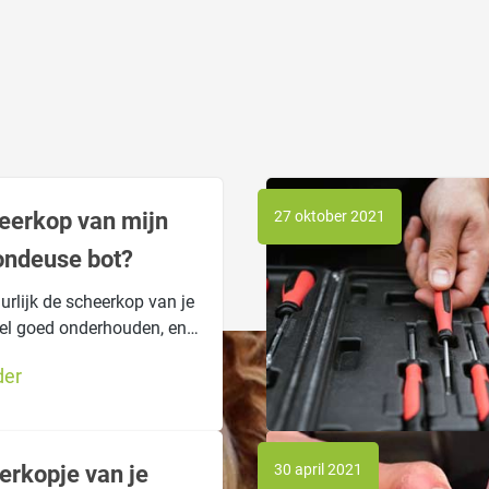
heerkop van mijn
27 oktober 2021
ondeuse bot?
urlijk de scheerkop van je
el goed onderhouden, en
eolied. Maar toch lijkt het
der
eerkop bot is. Maar wat
enlijk de symptomen van
heerkop en en wat kun je
et zo'n bot ding?
erkopje van je
30 april 2021