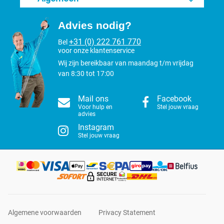
Advies nodig?
+31 (0) 222 761 770
Bel
voor onze klantenservice
Wij zijn bereikbaar van maandag t/m vrijdag
van 8:30 tot 17:00
Mail ons
Facebook
Voor hulp en
Stel jouw vraag
advies
Instagram
Stel jouw vraag
Algemene voorwaarden
Privacy Statement