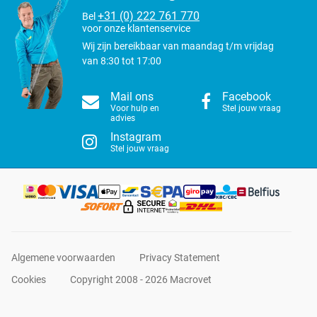
+31 (0) 222 761 770
Bel
voor onze klantenservice
Wij zijn bereikbaar van maandag t/m vrijdag
van 8:30 tot 17:00
Mail ons
Facebook
Voor hulp en
Stel jouw vraag
advies
Instagram
Stel jouw vraag
Algemene voorwaarden
Privacy Statement
Cookies
Copyright 2008 - 2026 Macrovet