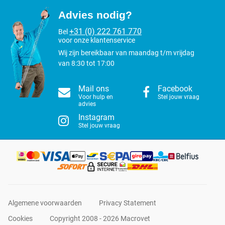
Advies nodig?
+31 (0) 222 761 770
Bel
voor onze klantenservice
Wij zijn bereikbaar van maandag t/m vrijdag
van 8:30 tot 17:00
Mail ons
Facebook
Voor hulp en
Stel jouw vraag
advies
Instagram
Stel jouw vraag
Algemene voorwaarden
Privacy Statement
Cookies
Copyright 2008 - 2026 Macrovet