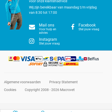
voor onze klantenservice
Wij zijn bereikbaar van maandag t/m vrijdag
van 8:30 tot 17:00
Mail ons
Facebook
Voor hulp en
Stel jouw vraag
advies
Instagram
Stel jouw vraag
Algemene voorwaarden
Privacy Statement
Cookies
Copyright 2008 - 2026 Macrovet