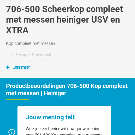
706-500 Scheerkop compleet
met messen heiniger USV en
XTRA
Kop compleet met messen
Heiniger Universeel
Messenset 21/23 tands
Lees meer
Productbeoordelingen 706-500 Kop compleet
met messen | Heiniger
Jouw mening telt
We zijn zeer benieuwd naar jouw mening