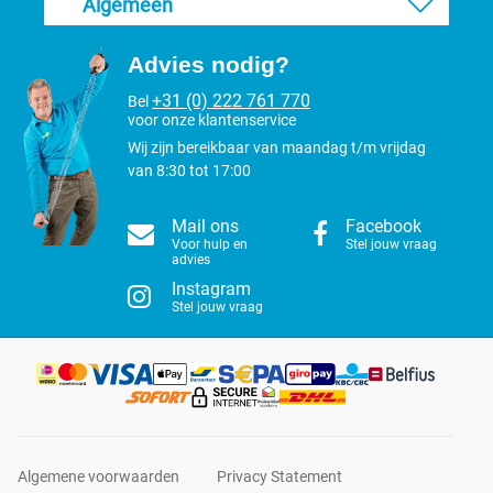
Algemeen
Advies nodig?
+31 (0) 222 761 770
Bel
voor onze klantenservice
Wij zijn bereikbaar van maandag t/m vrijdag
van 8:30 tot 17:00
Mail ons
Facebook
Voor hulp en
Stel jouw vraag
advies
Instagram
Stel jouw vraag
Algemene voorwaarden
Privacy Statement