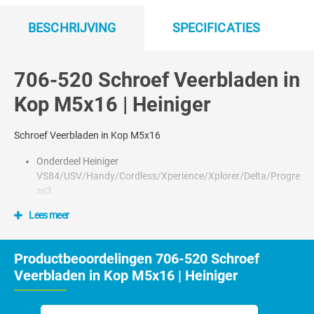
BESCHRIJVING
SPECIFICATIES
706-520 Schroef Veerbladen in
Kop M5x16 | Heiniger
Schroef Veerbladen in Kop M5x16
Onderdeel Heiniger
VS84/USV/Handy/Cordless/Xperience/Xplorer/Delta/Progre
ss3
Ook te gebruiken voor de Aesculap scheerkop GT367
Lees meer
Nummer 5, 13, 21 en 22 op tekening.
Productbeoordelingen 706-520 Schroef
Veerbladen in Kop M5x16 | Heiniger