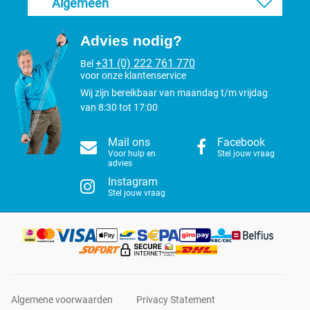
Algemeen
Advies nodig?
+31 (0) 222 761 770
Bel
voor onze klantenservice
Wij zijn bereikbaar van maandag t/m vrijdag
van 8:30 tot 17:00
Mail ons
Facebook
Voor hulp en
Stel jouw vraag
advies
Instagram
Stel jouw vraag
Algemene voorwaarden
Privacy Statement