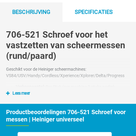
BESCHRIJVING
SPECIFICATIES
706-521 Schroef voor het
vastzetten van scheermessen
(rund/paard)
Geschikt voor de Heiniger scheermachines:
VS84/USV/Handy/Cordless/Xperience/Xplorer/Delta/Progress
Verkoopaantal:
Per Stuk (per machine 2 stuks nodig)
Lees meer
Nummer 13, 14, 25 en 27 op tekening
Productbeoordelingen 706-521 Schroef voor
messen | Heiniger universeel