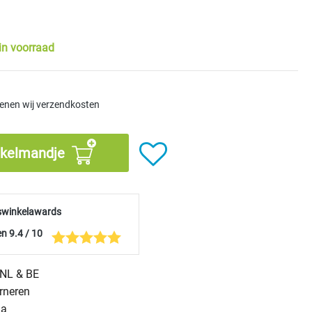
in voorraad
kenen wij verzendkosten
nkelmandje
swinkelawards
n 9.4 / 10
n NL & BE
urneren
na