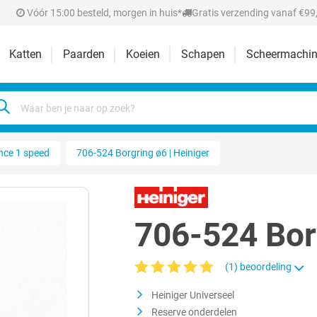
Vóór 15:00 besteld, morgen in huis*
Gratis verzending vanaf €99,
Katten
Paarden
Koeien
Schapen
Scheermachin
nce 1 speed
706-524 Borgring ø6 | Heiniger
706-524 Borg
(1) beoordeling
Gemiddelde waardering van 5 van 5 sterr
Heiniger Universeel
Reserve onderdelen