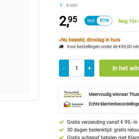
6 mm
2,
95
Nog 10+ 
Nu besteld, dinsdag in huis
Voor bestellingen onder de €99,00 re
-
+
In het wi
Meervoudig winnaar Thui
Echte klantenbeoordelinge
Gratis verzending vanaf € 99,- i
30 dagen bedenktijd: gratis reto
Gratis achteraf betalen met Klar