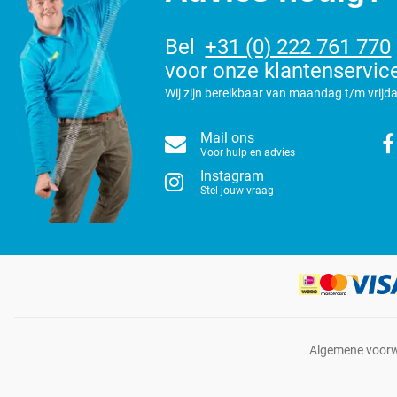
Bel
+31 (0) 222 761 770
voor onze klantenservic
Wij zijn bereikbaar van maandag t/m vrijda
Mail ons
Voor hulp en advies
Instagram
Stel jouw vraag
Algemene voor