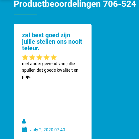
Productbeoordelingen 706-524 B
zal best goed zijn
jullie stellen ons nooit
teleur.
Gemiddelde waardering van 5 van 5 sterren
niet ander gewend van jullie
spullen dat goede kwaliteit en
prijs.
July 2, 2020 07:40