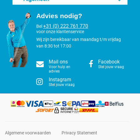
Advies nodig?
+31 (0) 222 761 770
Bel
voor onze klantenservice
Wij zijn bereikbaar van maandag t/m vrijdag
van 8:30 tot 17:00
Mail ons
Facebook
Voor hulp en
Stel jouw vraag
advies
Instagram
Stel jouw vraag
Algemene voorwaarden
Privacy Statement