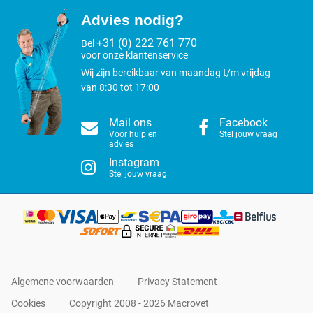
Advies nodig?
+31 (0) 222 761 770
Bel
voor onze klantenservice
Wij zijn bereikbaar van maandag t/m vrijdag
van 8:30 tot 17:00
Mail ons
Facebook
Voor hulp en
Stel jouw vraag
advies
Instagram
Stel jouw vraag
Algemene voorwaarden
Privacy Statement
Cookies
Copyright 2008 - 2026 Macrovet