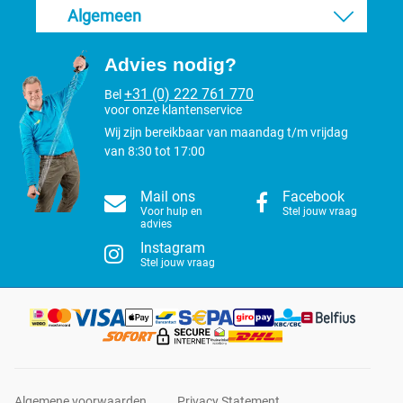
Algemeen
Advies nodig?
+31 (0) 222 761 770
Bel
voor onze klantenservice
Wij zijn bereikbaar van maandag t/m vrijdag
van 8:30 tot 17:00
Mail ons
Facebook
Voor hulp en
Stel jouw vraag
advies
Instagram
Stel jouw vraag
Algemene voorwaarden
Privacy Statement