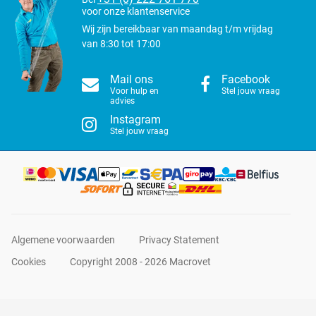
voor onze klantenservice
Wij zijn bereikbaar van maandag t/m vrijdag
van 8:30 tot 17:00
Mail ons
Facebook
Voor hulp en
Stel jouw vraag
advies
Instagram
Stel jouw vraag
Algemene voorwaarden
Privacy Statement
Cookies
Copyright 2008 - 2026 Macrovet