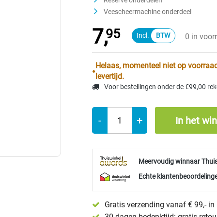
Reserve onderdelen
Veescheermachine onderdeel
7,
95
0 in voor
Helaas, momenteel niet op voorraad
levertijd.
Voor bestellingen onder de €99,00 re
-
+
In het wi
Meervoudig winnaar Thui
Echte klantenbeoordelinge
Gratis verzending vanaf € 99,- i
30 dagen bedenktijd: gratis reto