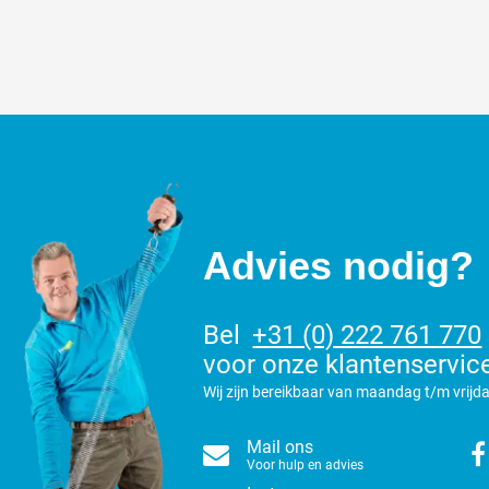
Advies nodig?
Bel
+31 (0) 222 761 770
voor onze klantenservic
Wij zijn bereikbaar van maandag t/m vrijda
Mail ons
Voor hulp en advies