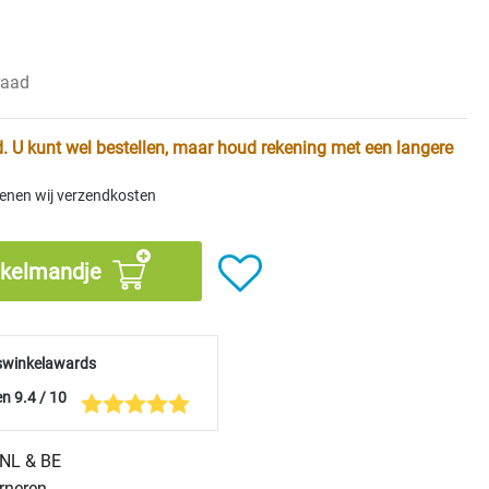
raad
. U kunt wel bestellen, maar houd rekening met een langere
kenen wij verzendkosten
nkelmandje
swinkelawards
n 9.4 / 10
n NL & BE
urneren