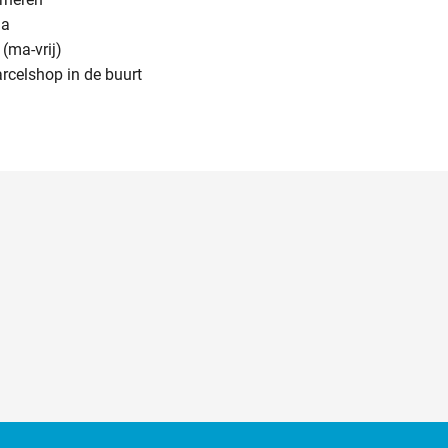
na
(ma-vrij)
arcelshop in de buurt