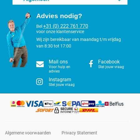
Advies nodig?
+31 (0) 222 761 770
Bel
voor onze klantenservice
Wij zijn bereikbaar van maandag t/m vrijdag
van 8:30 tot 17:00
Mail ons
Facebook
Voor hulp en
Stel jouw vraag
advies
Instagram
Stel jouw vraag
Algemene voorwaarden
Privacy Statement