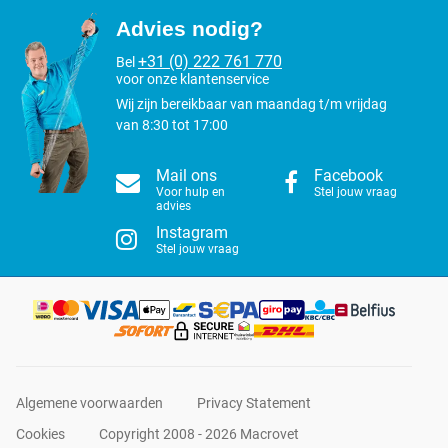
Advies nodig?
+31 (0) 222 761 770
Bel
voor onze klantenservice
Wij zijn bereikbaar van maandag t/m vrijdag
van 8:30 tot 17:00
Mail ons
Facebook
Voor hulp en
Stel jouw vraag
advies
Instagram
Stel jouw vraag
Algemene voorwaarden
Privacy Statement
Cookies
Copyright 2008 - 2026 Macrovet