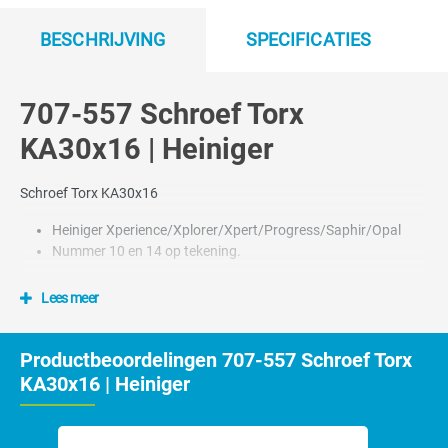
BESCHRIJVING
SPECIFICATIES
707-557 Schroef Torx
KA30x16 | Heiniger
Schroef Torx KA30x16
Heiniger Xperience/Xplorer/Xpert/Progress/Saphir/Opal
Nummer 10 en 14 op tekening.
Lees meer
Productbeoordelingen 707-557 Schroef Torx
KA30x16 | Heiniger