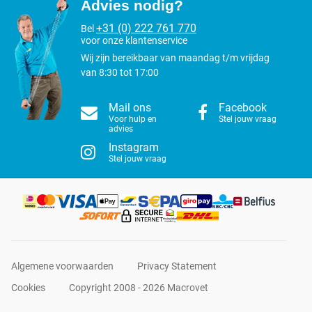
Advies nodig?
+31 (0) 222 761 770
Bel
voor onze klantenservice
Wij zijn bereikbaar van maandag t/m vrijdag
van 8:30 tot 17:00
Mail ons
Facebook
Voor hulp en
Stel jouw vraag
advies
Instagram
Stel jouw vraag
Algemene voorwaarden
Privacy Statement
Cookies
Copyright 2008 - 2026 Macrovet