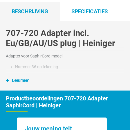
BESCHRIJVING
SPECIFICATIES
707-720 Adapter incl.
Eu/GB/AU/US plug | Heiniger
Adapter voor SaphirCord model
Nummer 36 op tekening
Lees meer
Productbeoordelingen 707-720 Adapter
SaphirCord | Heiniger
Jouw mening telt