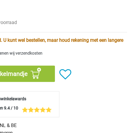
 voorraad
. U kunt wel bestellen, maar houd rekening met een langere
kenen wij verzendkosten
nkelmandje
swinkelawards
n 9.4 / 10
n NL & BE
urneren