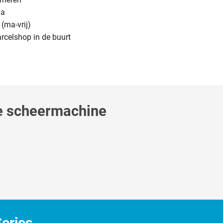
na
(ma-vrij)
arcelshop in de buurt
ce scheermachine
eries