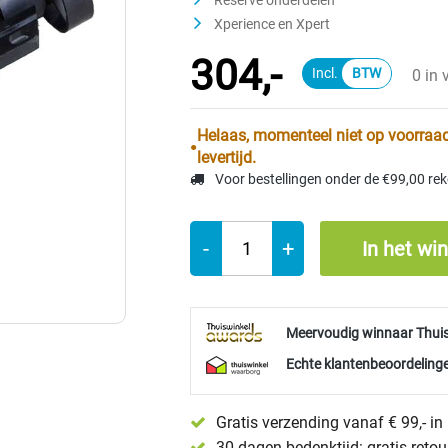
Reserve onderdelen
Xperience en Xpert
304,-
0 in
Helaas, momenteel niet op voorraad
levertijd.
Voor bestellingen onder de €99,00 re
-
+
In het wi
Meervoudig winnaar Thui
Echte klantenbeoordelinge
Gratis verzending vanaf € 99,- i
30 dagen bedenktijd: gratis reto