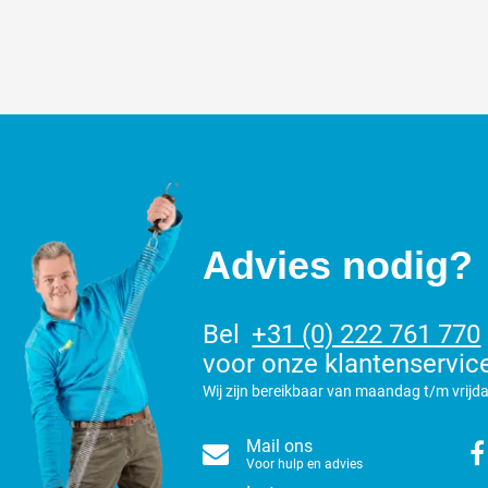
Advies nodig?
Bel
+31 (0) 222 761 770
voor onze klantenservic
Wij zijn bereikbaar van maandag t/m vrijda
Mail ons
Voor hulp en advies