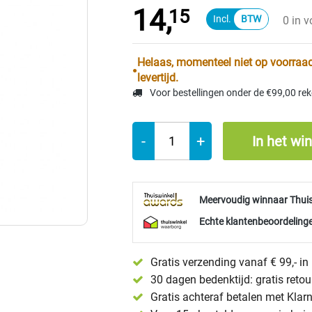
14,
15
0 in 
Helaas, momenteel niet op voorraad
levertijd.
Voor bestellingen onder de €99,00 re
-
+
In het wi
Meervoudig winnaar Thui
Echte klantenbeoordelinge
Gratis verzending vanaf € 99,- i
30 dagen bedenktijd: gratis reto
Gratis achteraf betalen met Klar