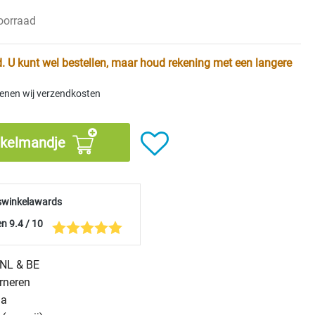
voorraad
. U kunt wel bestellen, maar houd rekening met een langere
kenen wij verzendkosten
nkelmandje
swinkelawards
n 9.4 / 10
n NL & BE
urneren
na