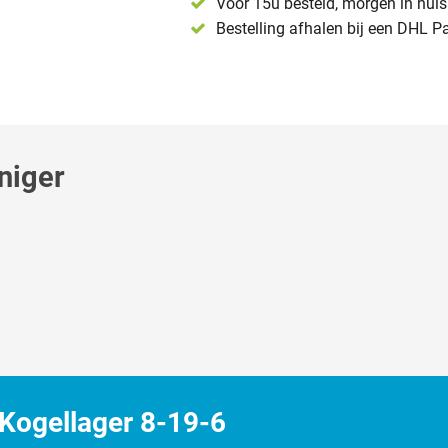
Voor 15u besteld, morgen in huis 
Bestelling afhalen bij een DHL P
niger
Kogellager 8-19-6