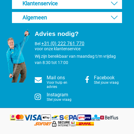
Klantenservice
Algemeen
Advies nodig?
+31 (0) 222 761 770
Bel
voor onze klantenservice
Wij zijn bereikbaar van maandag t/m vrijdag
van 8:30 tot 17:00
Mail ons
Facebook
Voor hulp en
Stel jouw vraag
advies
Instagram
Stel jouw vraag