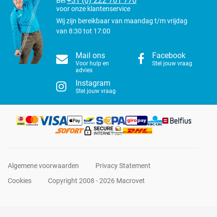
+31 (0) 222 761 770
Bel
voor onze klantenservice
Wij zijn bereikbaar van maandag t/m vrijdag
van 8:30 tot 17:00
Mail ons
Facebook
Voor hulp en
Stel jouw vraag
advies
Instagram
Stel jouw vraag
Algemene voorwaarden
Privacy Statement
Cookies
Copyright 2008 - 2026 Macrovet