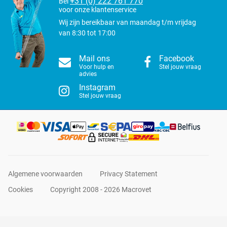
+31 (0) 222 761 770
Bel
voor onze klantenservice
Wij zijn bereikbaar van maandag t/m vrijdag
van 8:30 tot 17:00
Mail ons
Facebook
Voor hulp en
Stel jouw vraag
advies
Instagram
Stel jouw vraag
Algemene voorwaarden
Privacy Statement
Cookies
Copyright 2008 - 2026 Macrovet