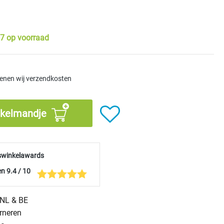
7 op voorraad
kenen wij verzendkosten
nkelmandje
swinkelawards
n 9.4 / 10
n NL & BE
urneren