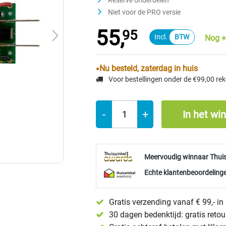
Reserve onderdelen
Niet voor de PRO versie
55,
95
Nog +
Nu besteld, zaterdag in huis
Voor bestellingen onder de €99,00 re
-
+
In het wi
Meervoudig winnaar Thui
Echte klantenbeoordelinge
Gratis verzending vanaf € 99,- i
30 dagen bedenktijd: gratis reto