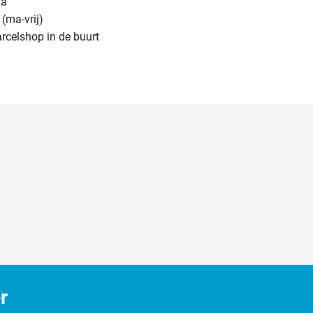
na
(ma-vrij)
arcelshop in de buurt
r