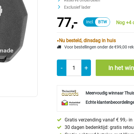
Reserve onderdelen
Exclusief lader
77,-
Nog +4 
Nu besteld, dinsdag in huis
Voor bestellingen onder de €99,00 re
-
+
In het wi
Meervoudig winnaar Thui
Echte klantenbeoordelinge
Gratis verzending vanaf € 99,- i
30 dagen bedenktijd: gratis reto