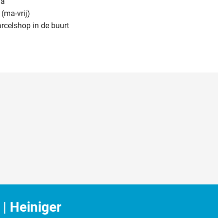
na
(ma-vrij)
arcelshop in de buurt
| Heiniger