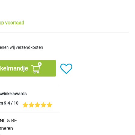
op voorraad
kenen wij verzendkosten
nkelmandje
swinkelawards
n 9.4 / 10
n NL & BE
urneren