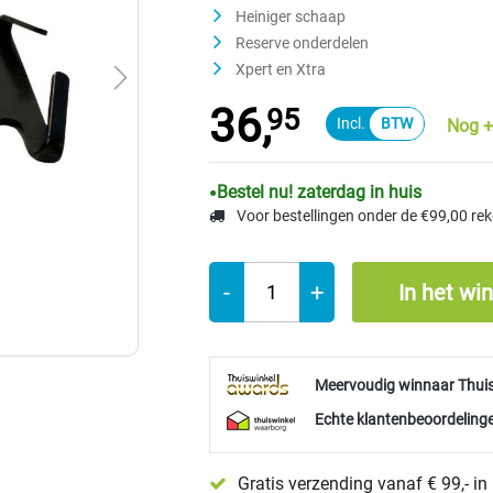
Heiniger schaap
Reserve onderdelen
Xpert en Xtra
36,
95
Nog +
Bestel nu! zaterdag in huis
Voor bestellingen onder de €99,00 re
-
+
In het wi
Meervoudig winnaar Thui
Echte klantenbeoordelinge
Gratis verzending vanaf € 99,- i