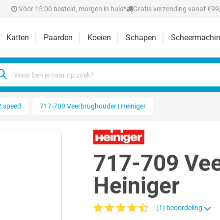
Vóór 15:00 besteld, morgen in huis*
Gratis verzending vanaf €99,
Katten
Paarden
Koeien
Schapen
Scheermachin
2 speed
717-709 Veerbrughouder | Heiniger
717-709 Vee
Heiniger
(1) beoordeling
Gemiddelde waardering van 4.3 van 5 ste