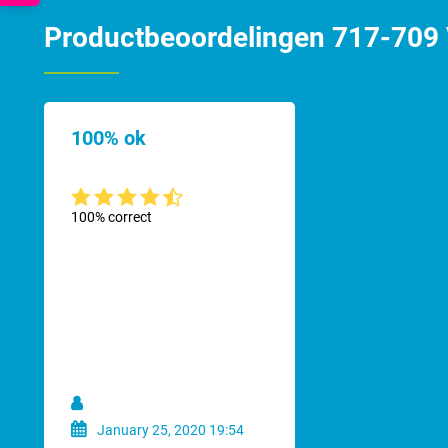
Productbeoordelingen 717-709 
100% ok
Gemiddelde waardering van 4.3 van 5 sterren
100% correct
January 25, 2020 19:54