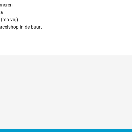
urneren
na
(ma-vrij)
arcelshop in de buurt