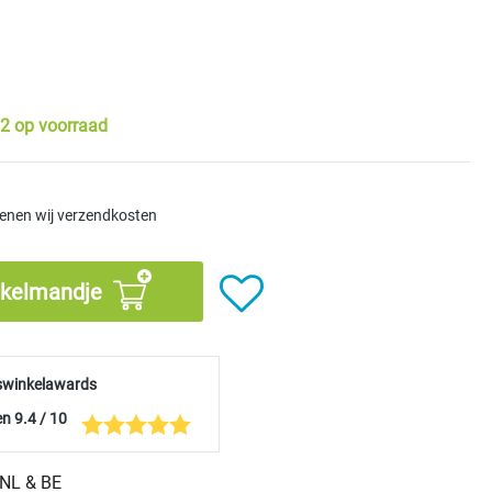
2 op voorraad
kenen wij verzendkosten
nkelmandje
swinkelawards
n 9.4 / 10
n NL & BE