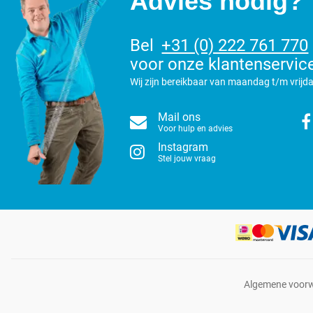
Advies nodig?
Bel
+31 (0) 222 761 770
voor onze klantenservic
Wij zijn bereikbaar van maandag t/m vrijda
Mail ons
Voor hulp en advies
Instagram
Stel jouw vraag
Algemene voor