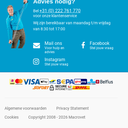
Advies nodig?
+31 (0) 222 761 770
Bel
voor onze klantenservice
Wij zijn bereikbaar van maandag t/m vrijdag
van 8:30 tot 17:00
Mail ons
Facebook
Voor hulp en
Stel jouw vraag
advies
Instagram
Stel jouw vraag
Algemene voorwaarden
Privacy Statement
Cookies
Copyright 2008 - 2026 Macrovet