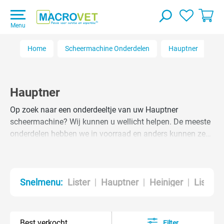
Menu
Home
Scheermachine Onderdelen
Hauptner
Hauptner
Op zoek naar een onderdeeltje van uw Hauptner
scheermachine? Wij kunnen u wellicht helpen. De meeste
onderdelen hebben we in voorraad en anders kunnen ze
(mits nog leverbaar) voor u besteld worden. Staat uw
Hauptner onderdeel er nog niet tussen neem dan contact
met ons op.
Lister
Hauptner
Heiniger
Liscop
Snelmenu:
Filter