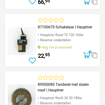
95
66,
Op=Op
Gemiddelde waardering van 0 van 5 sterren
87100670 Schakelaar | Hauptner
Hauptner Rund 75 120 160w
Reserve onderdelen
Nog 10+ in voorraad
95
22,
Op=Op
Gemiddelde waardering van 0 van 5 sterren
89500080 Tandwiel met stalen
naaf | Hauptner
Hauptner RenS 30 50 180w
Reserve onderdelen