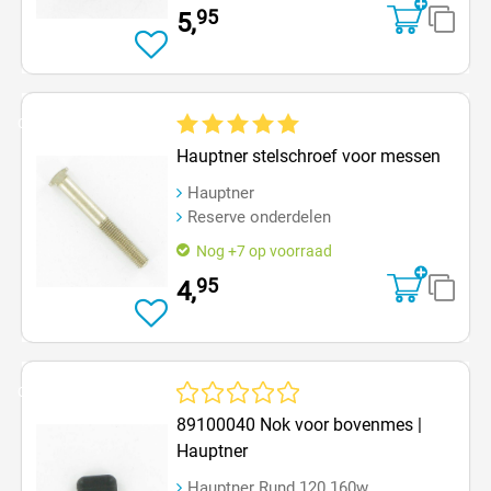
95
5,
Op=Op
Gemiddelde waardering van 5 van 5 sterren
Hauptner stelschroef voor messen
Hauptner
Reserve onderdelen
Nog +7 op voorraad
95
4,
Op=Op
Gemiddelde waardering van 0 van 5 sterren
89100040 Nok voor bovenmes |
Hauptner
Hauptner Rund 120 160w