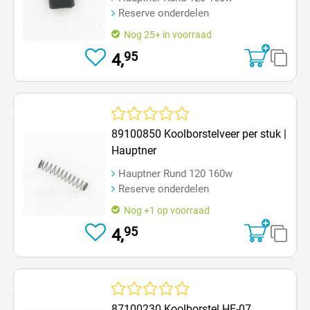
Reserve onderdelen
Nog 25+ in voorraad
95
4,
Op=Op
Gemiddelde waardering van 0 van 5 sterren
89100850 Koolborstelveer per stuk |
Hauptner
Hauptner Rund 120 160w
Reserve onderdelen
Nog +1 op voorraad
95
4,
Op=Op
Gemiddelde waardering van 0 van 5 sterren
87100230 Koolborstel HE-07