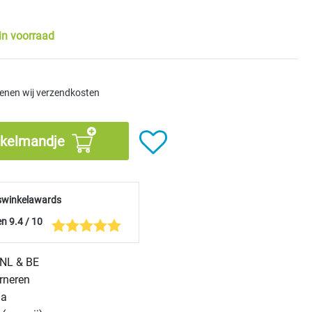
in voorraad
kenen wij verzendkosten
nkelmandje
swinkelawards
n 9.4 / 10
n NL & BE
urneren
na