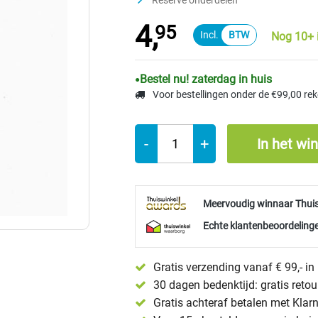
Reserve onderdelen
4,
95
Nog 10+ 
Bestel nu! zaterdag in huis
Voor bestellingen onder de €99,00 re
-
+
In het wi
Meervoudig winnaar Thui
Echte klantenbeoordelinge
Gratis verzending vanaf € 99,- i
30 dagen bedenktijd: gratis reto
Gratis achteraf betalen met Klar