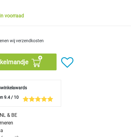
in voorraad
kenen wij verzendkosten
nkelmandje
swinkelawards
n 9.4 / 10
n NL & BE
urneren
na