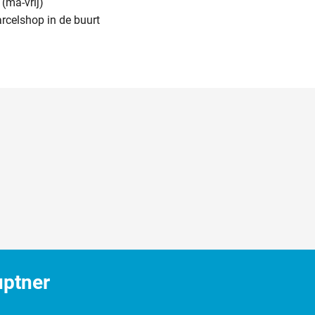
(ma-vrij)
arcelshop in de buurt
uptner