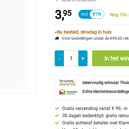
Reserve onderdelen
3,
95
Nog 10+ 
Nu besteld, dinsdag in huis
Voor bestellingen onder de €99,00 re
-
+
In het wi
Meervoudig winnaar Thui
Echte klantenbeoordelinge
Gratis verzending vanaf € 99,- i
30 dagen bedenktijd: gratis reto
Gratis achteraf betalen met Klar