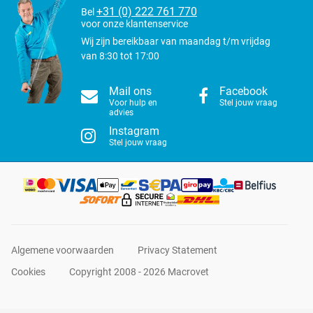
+31 (0) 222 761 770
Bel
voor onze klantenservice
Wij zijn bereikbaar van maandag t/m vrijdag
van 8:30 tot 17:00
Mail ons
Facebook
Voor hulp en
Stel jouw vraag
advies
Instagram
Stel jouw vraag
Algemene voorwaarden
Privacy Statement
Cookies
Copyright 2008 - 2026 Macrovet