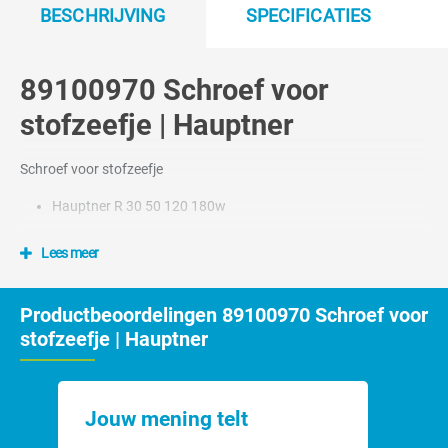
BESCHRIJVING
SPECIFICATIES
89100970 Schroef voor
stofzeefje | Hauptner
Schroef voor stofzeefje
Hauptner R 30 50 120 180w
Lees meer
Productbeoordelingen 89100970 Schroef voor
stofzeefje | Hauptner
Jouw mening telt