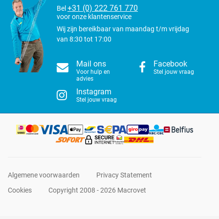
+31 (0) 222 761 770
Bel
voor onze klantenservice
Wij zijn bereikbaar van maandag t/m vrijdag
van 8:30 tot 17:00
Mail ons
Facebook
Voor hulp en
Stel jouw vraag
advies
Instagram
Stel jouw vraag
Algemene voorwaarden
Privacy Statement
Cookies
Copyright 2008 - 2026 Macrovet