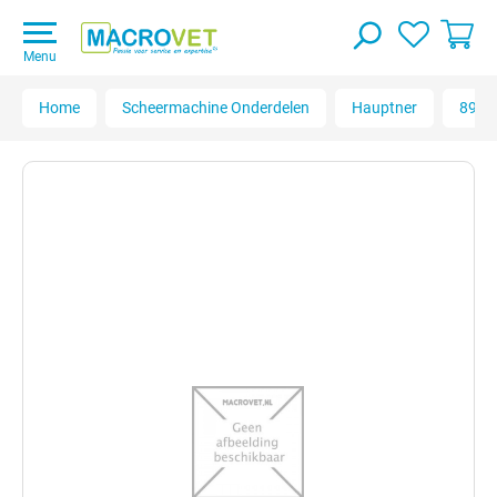
Menu
Home
Scheermachine Onderdelen
Hauptner
8950