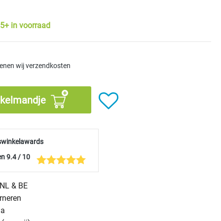
5+ in voorraad
kenen wij verzendkosten
nkelmandje
swinkelawards
n 9.4 / 10
n NL & BE
urneren
na