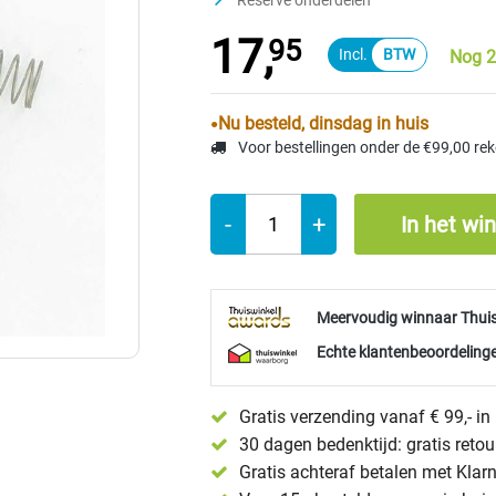
Reserve onderdelen
17,
95
Nog 2
Nu besteld, dinsdag in huis
Voor bestellingen onder de €99,00 re
-
+
In het wi
Meervoudig winnaar Thui
Echte klantenbeoordelinge
Gratis verzending vanaf € 99,- i
30 dagen bedenktijd: gratis reto
Gratis achteraf betalen met Klar