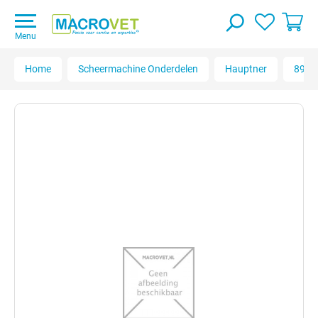
Menu
Home
Scheermachine Onderdelen
Hauptner
89500