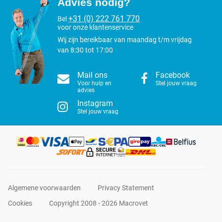
Advies nodig?
+31 (0) 222 761 770
Bel
voor onze klantenservice
Wij zijn bereikbaar van maandag t/m vrijdag
van 8:30 tot 17:00
Mail ons
Facebook
Voor hulp en
Stel jouw vraag
advies
Instagram
Stel jouw vraag
Algemene voorwaarden
Privacy Statement
Cookies
Copyright 2008 - 2026 Macrovet