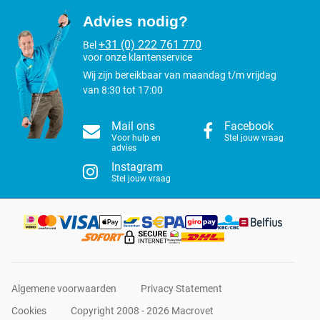
Advies nodig?
+31 (0) 222 761 770
Bel
voor onze klantenservice
Wij zijn bereikbaar van maandag t/m vrijdag
van 8:30 tot 17:00
Mail ons
Facebook
Voor hulp en
Stel jouw vraag
advies
Instagram
Stel jouw vraag
Algemene voorwaarden
Privacy Statement
Cookies
Copyright 2008 - 2026 Macrovet