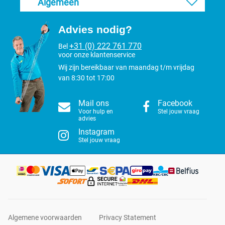
Algemeen
Advies nodig?
+31 (0) 222 761 770
Bel
voor onze klantenservice
Wij zijn bereikbaar van maandag t/m vrijdag
van 8:30 tot 17:00
Mail ons
Facebook
Voor hulp en
Stel jouw vraag
advies
Instagram
Stel jouw vraag
Algemene voorwaarden
Privacy Statement