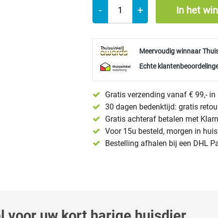
-
+
In het wi
Meervoudig winnaar Thui
Echte klantenbeoordelinge
Gratis verzending vanaf € 99,- i
30 dagen bedenktijd: gratis reto
Gratis achteraf betalen met Klar
Voor 15u besteld, morgen in huis 
Bestelling afhalen bij een DHL P
l voor uw kort harige huisdier