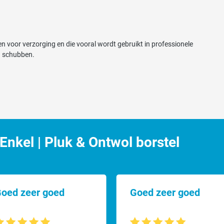
n voor verzorging en die vooral wordt gebruikt in professionele
en schubben.
s het aangenaam voor uw huisdier. De activet borstel bespaart u minimaal
en bij volwassen honden en katten alsmede bij pups en kittens.
nkel | Pluk & Ontwol borstel
oed zeer goed
Goed zeer goed