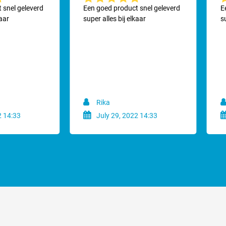
ering van 5 van 5 sterren
Gemiddelde waardering van 5 van 5 sterren
G
 snel geleverd
Een goed product snel geleverd
E
kaar
super alles bij elkaar
su
pzij borstelen!
en met de borstel uit.
kkend borstelen met een gebogen pols.
Rika
2 14:33
July 29, 2022 14:33
etter, yorkie, langhaar teckel, papillon, cocker spaniel, Cav. King Charles