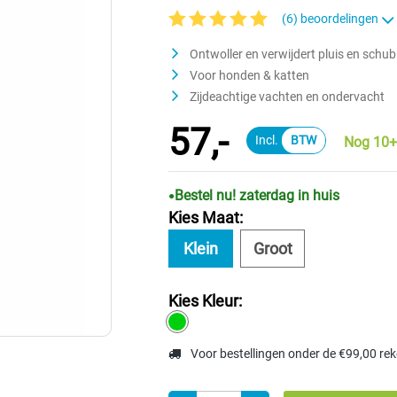
(6) beoordelingen
Gemiddelde waardering van 5 van 5 sterr
Ontwoller en verwijdert pluis en schu
Voor honden & katten
Zijdeachtige vachten en ondervacht
57,-
Nog 10+
Bestel nu! zaterdag in huis
Kies Maat:
Klein
Groot
Kies Kleur:
Voor bestellingen onder de €99,00 re