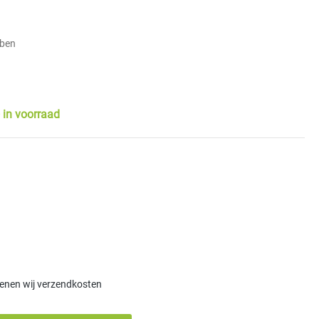
en
bben
 in voorraad
kenen wij verzendkosten