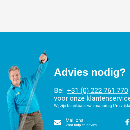
Advies nodig?
Bel
+31 (0) 222 761 770
voor onze klantenservic
Wij zijn bereikbaar van maandag t/m vrijda
Mail ons
Voor hulp en advies