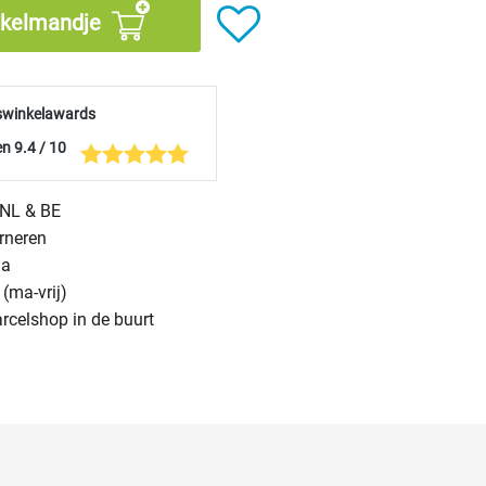
nkelmandje
swinkelawards
n 9.4 / 10
n NL & BE
urneren
na
(ma-vrij)
arcelshop in de buurt