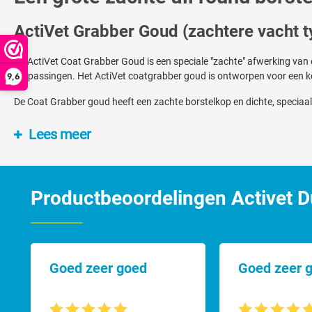
ActiVet Grabber Goud (zachtere vacht t
De ActiVet Coat Grabber Goud is een speciale "zachte" afwerking van 
toepassingen. Het ActiVet coatgrabber goud is ontworpen voor een kor
9,6
De Coat Grabber goud heeft een zachte borstelkop en dichte, speciaal 
ActiVet Universal Groen (ontwoller)
Lees meer
Deze flexibele borstel is zeer gebruiksvriendelijk en ideaal voor de da
de helft van de borsteltijd en is daardoor minder belastend voor mens 
Productbeoordelingen Activet Du
Flexibiliteit
De volledig flexibele borstelkop veert de duizenden borstelstreken bij d
Minder haken
Goed zeer goed
Goed zeer 
Minder trekken
Eenvoudig te gebruiken
Extreem duurzaam