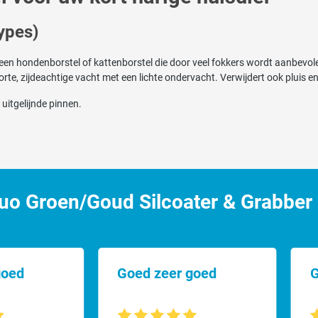
ypes)
een hondenborstel of kattenborstel die door veel fokkers wordt aanbevole
te, zijdeachtige vacht met een lichte ondervacht. Verwijdert ook pluis 
uitgelijnde pinnen.
gelijkse verzorging van uw huisdier. Door de flexibiliteit van het borstel i
èn dier. Door de hoge acceptatie van uw huisdier is de borstel te gebruik
o Groen/Goud Silcoater & Grabber E
e dagelijkse verzorging af:
goed
Goed zeer goed
G