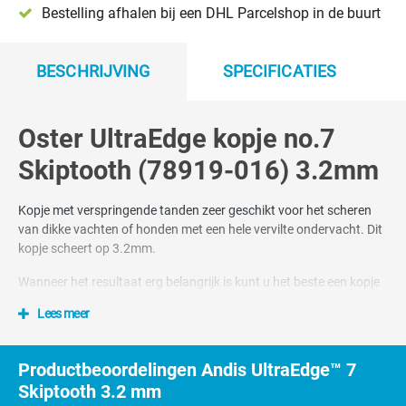
Bestelling afhalen bij een DHL Parcelshop in de buurt
BESCHRIJVING
SPECIFICATIES
Oster UltraEdge kopje no.7
Skiptooth (78919-016) 3.2mm
Kopje met verspringende tanden zeer geschikt voor het scheren
van dikke vachten of honden met een hele vervilte ondervacht. Dit
kopje scheert op 3.2mm.
Wanneer het resultaat erg belangrijk is kunt u het beste een kopje
nummer 5F 6.3 er extra bij bestellen voor een nog mooier en
Lees meer
gladder resultaat.
Oster A5 kopjes passen op de Oster- A5, PowerMax,
Productbeoordelingen Andis UltraEdge™ 7
PowerPro, Aesculap Fav5, Heiniger Saphir, Andis- AGC, AGR,
Skiptooth 3.2 mm
AGRC en diverse Moser, Laube en Wahl tondeuses.