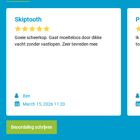
Skiptooth
P
Gemiddelde waardering van 5 van 5 sterren
Ge
Goeie scheerkop. Gaat moeiteloos door dikke
Ik
vacht zonder vastlopen. Zeer tevreden mee
to
Ben
March 15, 2026 11:20
Beoordeling schrijven