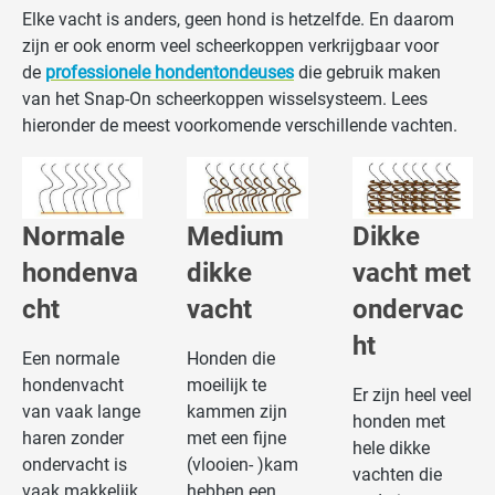
Elke vacht is anders, geen hond is hetzelfde. En daarom
zijn er ook enorm veel scheerkoppen verkrijgbaar voor
de
professionele hondentondeuses
die gebruik maken
van het Snap-On scheerkoppen wisselsysteem. Lees
hieronder de meest voorkomende verschillende vachten.
Normale
Medium
Dikke
hondenva
dikke
vacht met
cht
vacht
ondervac
ht
Een normale
Honden die
hondenvacht
moeilijk te
Er zijn heel veel
van vaak lange
kammen zijn
honden met
haren zonder
met een fijne
hele dikke
ondervacht is
(vlooien- )kam
vachten die
vaak makkelijk
hebben een