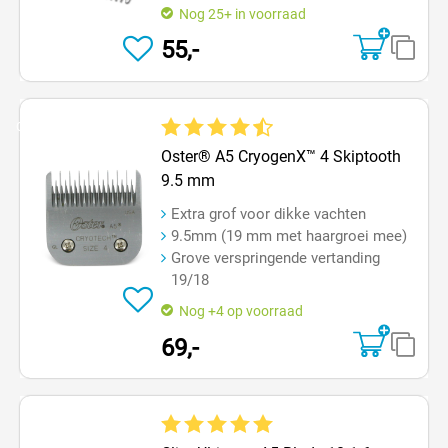
Nog 25+ in voorraad
55,-
Op=Op
Gemiddelde waardering van 4.4 van 5 sterren
Oster® A5 CryogenX™ 4 Skiptooth
9.5 mm
Extra grof voor dikke vachten
9.5mm (19 mm met haargroei mee)
Grove verspringende vertanding
19/18
Nog +4 op voorraad
69,-
Gemiddelde waardering van 5 van 5 sterren