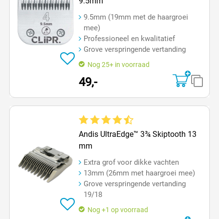
9.5mm
9.5mm (19mm met de haargroei
mee)
Professioneel en kwalitatief
Grove verspringende vertanding
Nog 25+ in voorraad
49,-
Gemiddelde waardering van 4.4 van 5 sterren
Andis UltraEdge™ 3¾ Skiptooth 13
mm
Extra grof voor dikke vachten
13mm (26mm met haargroei mee)
Grove verspringende vertanding
19/18
Nog +1 op voorraad