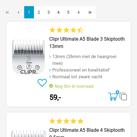
1
2
3
4
5
Gemiddelde waardering van 4.8 van 5 sterren
Clipr Ultimate A5 Blade 3 Skiptooth
13mm
13mm (26mm met de haargroei
mee)
Professioneel en kwalitatief
Normaal tot zware vacht
Nog 50+ in voorraad
59,-
Gemiddelde waardering van 5 van 5 sterren
Clipr Ultimate A5 Blade 4 Skiptooth