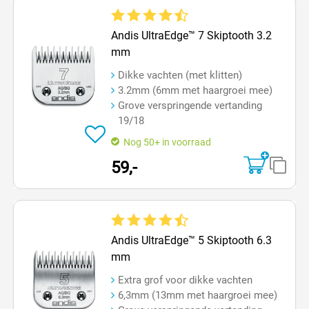
Gemiddelde waardering van 4.8 van 5 sterren
Andis UltraEdge™ 7 Skiptooth 3.2
mm
Dikke vachten (met klitten)
3.2mm (6mm met haargroei mee)
Grove verspringende vertanding
19/18
Nog 50+ in voorraad
59,-
Gemiddelde waardering van 4.2 van 5 sterren
Andis UltraEdge™ 5 Skiptooth 6.3
mm
Extra grof voor dikke vachten
6,3mm (13mm met haargroei mee)