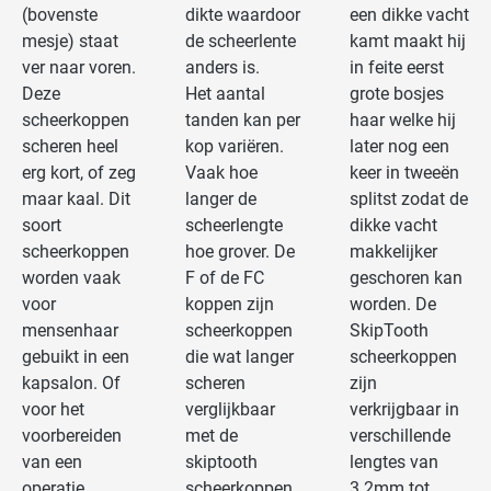
(bovenste
dikte waardoor
een dikke vacht
mesje) staat
de scheerlente
kamt maakt hij
ver naar voren.
anders is.
in feite eerst
Deze
Het aantal
grote bosjes
scheerkoppen
tanden kan per
haar welke hij
scheren heel
kop variëren.
later nog een
erg kort, of zeg
Vaak hoe
keer in tweeën
maar kaal. Dit
langer de
splitst zodat de
soort
scheerlengte
dikke vacht
scheerkoppen
hoe grover. De
makkelijker
worden vaak
F of de FC
geschoren kan
voor
koppen zijn
worden. De
mensenhaar
scheerkoppen
SkipTooth
gebuikt in een
die wat langer
scheerkoppen
kapsalon. Of
scheren
zijn
voor het
verglijkbaar
verkrijgbaar in
voorbereiden
met de
verschillende
van een
skiptooth
lengtes van
operatie
scheerkoppen
3.2mm tot