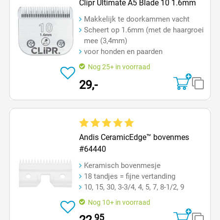
Clipr Ultimate A5 Blade 10 1.6mm
Makkelijk te doorkammen vacht
Scheert op 1.6mm (met de haargroei
mee (3,4mm)
voor honden en paarden
Nog 25+ in voorraad
29,-
Gemiddelde waardering van 5 van 5 sterren
Andis CeramicEdge™ bovenmes
#64440
Keramisch bovenmesje
18 tandjes = fijne vertanding
10, 15, 30, 3-3/4, 4, 5, 7, 8-1/2, 9
Nog 10+ in voorraad
95