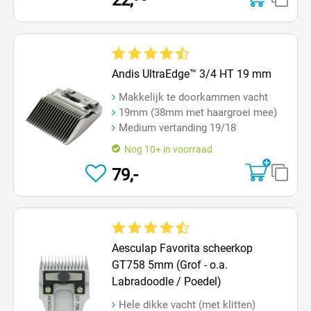
22,
Gemiddelde waardering van 4.5 van 5 sterren
Andis UltraEdge™ 3/4 HT 19 mm
Makkelijk te doorkammen vacht
19mm (38mm met haargroei mee)
Medium vertanding 19/18
Nog 10+ in voorraad
79,-
Gemiddelde waardering van 4.3 van 5 sterren
Aesculap Favorita scheerkop
GT758 5mm (Grof - o.a.
Labradoodle / Poedel)
Hele dikke vacht (met klitten)