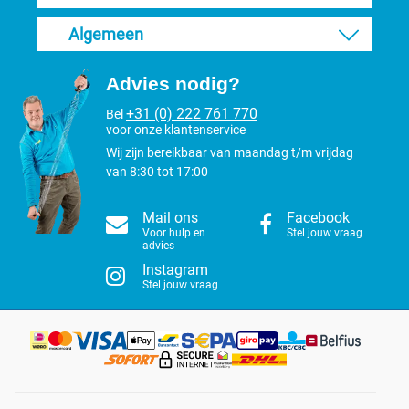
Algemeen
Advies nodig?
+31 (0) 222 761 770
Bel
voor onze klantenservice
Wij zijn bereikbaar van maandag t/m vrijdag
van 8:30 tot 17:00
Mail ons
Facebook
Voor hulp en
Stel jouw vraag
advies
Instagram
Stel jouw vraag