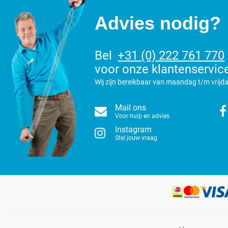
Advies nodig?
Bel
+31 (0) 222 761 770
voor onze klantenservic
Wij zijn bereikbaar van maandag t/m vrijda
Mail ons
Voor hulp en advies
Instagram
Stel jouw vraag