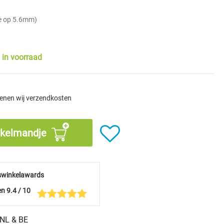
e op 5.6mm)
 in voorraad
kenen wij verzendkosten
nkelmandje
swinkelawards
n 9.4 / 10
n NL & BE