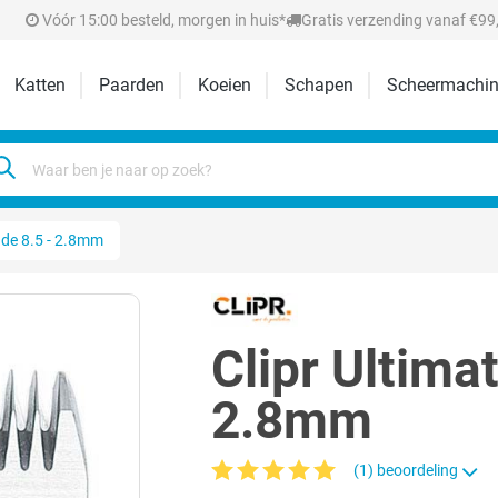
Vóór 15:00 besteld, morgen in huis*
Gratis verzending vanaf €99,
Katten
Paarden
Koeien
Schapen
Scheermachin
ade 8.5 - 2.8mm
Clipr Ultima
2.8mm
(1) beoordeling
Gemiddelde waardering van 5 van 5 sterr