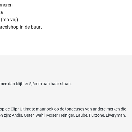
urneren
na
(ma-vrij)
arcelshop in de buurt
 mee dan blijft er 5,6mm aan haar staan.
p de Clipr Ultimate maar ook op de tondeuses van andere merken die
zijn: Andis, Oster, Wahl, Moser, Heiniger, Laube, Furzone, Liveryman,