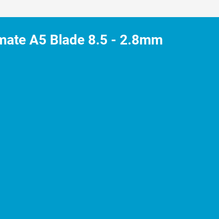
eerkoppen
high-carbon staal. Het materiaal van dit staal zorgt ervoor dat het snijm
imate A5 Blade 8.5 - 2.8mm
. Onderhoud zoals het insmeren van de scheerkoppen voor en na elke 5-10 
slechtert zijn de messen bot en moeten ze dus geslepen worden.
p-On tondeuse kopjes
 is het belangrijk om na het gebruik van de NL Clipr. Snap-On tondeuse
ondeuse af te halen en schoon te maken. Na het schoonmaken maak je ze d
roesten of oxideren.