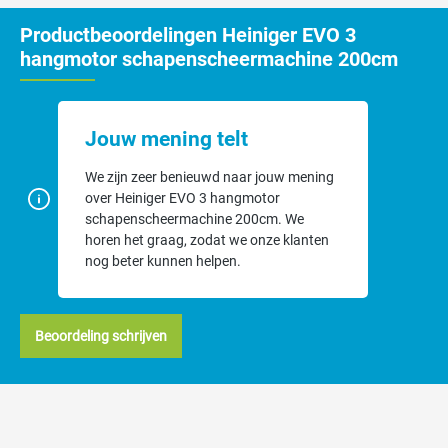
stellen. Uniek is de motorbeveiliging die stopt als de messen
Productbeoordelingen Heiniger EVO 3
blokkeren. De machine heeft een ongekende kracht en heeft een
hangmotor schapenscheermachine 200cm
rustige loop.
Jouw mening telt
We zijn zeer benieuwd naar jouw mening
over Heiniger EVO 3 hangmotor
schapenscheermachine 200cm. We
horen het graag, zodat we onze klanten
nog beter kunnen helpen.
Beoordeling schrijven