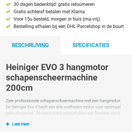
30 dagen bedenktijd: gratis retourneren
Gratis achteraf betalen met Klarna
Voor 15u besteld, morgen in huis (ma-vrij)
Bestelling afhalen bij een DHL Parcelshop in de buurt
BESCHRIJVING
SPECIFICATIES
Heiniger EVO 3 hangmotor
schapenscheermachine
200cm
Zeer professionele schapenscheermachine met een hangmotor.
De Heiniger Evo 3 heeft een drie snelheden motor voor optimaal
gebruiksgemak. De aandrijving gebeurt door een flexibele slang
van 200cm. De machine wordt geleverd met een ICON handpeace
Lees meer
met wormaandrijving inclusief 1 stel messen. De Heiniger EVO 3 is
voor de professionele schapenscheerders die de hoogste eisen