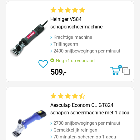
Gemiddelde waardering van 5 van 5 sterren
Heiniger VS84
schapenscheermachine
Krachtige machine
Trillingsarm
2400 snijbewegingen per minuut
Nog +1 op voorraad
509,-
Gemiddelde waardering van 4.2 van 5 sterren
Aesculap Econom CL GT824
schapen scheermachine met 1 accu
2700 snijbewegingen per minuut
Gemakkelijk reinigen
70 minuten scheren op 1 accu