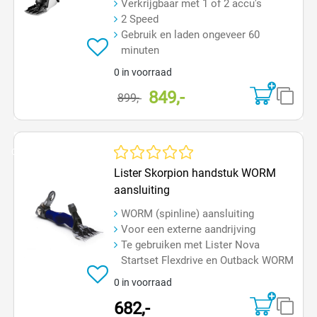
Verkrijgbaar met 1 of 2 accu's
2 Speed
Gebruik en laden ongeveer 60
minuten
0 in voorraad
849,-
899,-
Op=Op
Gemiddelde waardering van 0 van 5 sterren
Lister Skorpion handstuk WORM
aansluiting
WORM (spinline) aansluiting
Voor een externe aandrijving
Te gebruiken met Lister Nova
Startset Flexdrive en Outback WORM
0 in voorraad
682,-