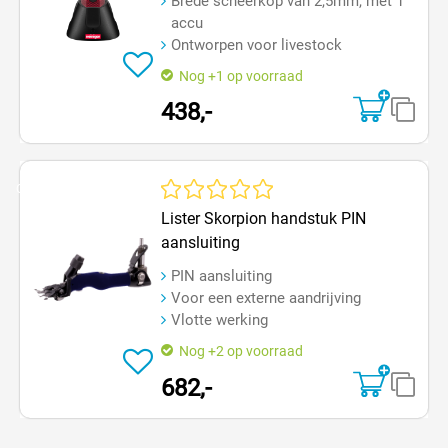
Brede scheerkop van 2,5mm, met 1
accu
Ontworpen voor livestock
Nog +1 op voorraad
438,-
Op=Op
Gemiddelde waardering van 0 van 5 sterren
Lister Skorpion handstuk PIN
aansluiting
PIN aansluiting
Voor een externe aandrijving
Vlotte werking
Nog +2 op voorraad
682,-