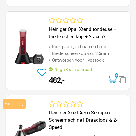
Gemiddelde waardering van 0 van 5 sterren
Heiniger Opal Xtend tondeuse –
brede scheerkop + 2 accu’s
Koe, paard, schaap en hond
Brede scheerkop van 2,5mm
Ontworpen voor livestock
Nog +3 op voorraad
482,-
Aanbieding
Gemiddelde waardering van 0 van 5 sterren
Heiniger Xcell Accu Schapen
Scheermachine | Draadloos & 2-
Speed