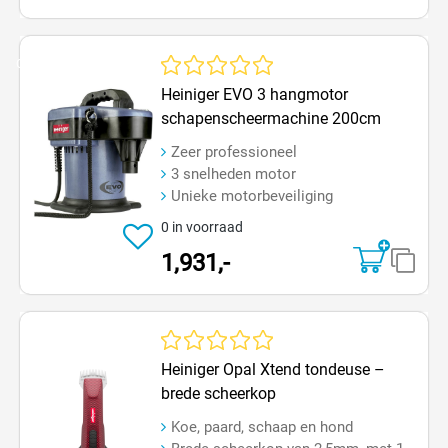
Op=Op
Gemiddelde waardering van 0 van 5 sterren
Heiniger EVO 3 hangmotor
schapenscheermachine 200cm
Zeer professioneel
3 snelheden motor
Unieke motorbeveiliging
0 in voorraad
1,931,-
Gemiddelde waardering van 0 van 5 sterren
Heiniger Opal Xtend tondeuse –
brede scheerkop
Koe, paard, schaap en hond