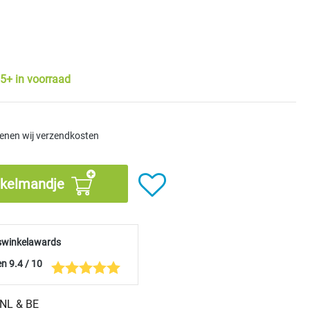
5+ in voorraad
kenen wij verzendkosten
nkelmandje
swinkelawards
n 9.4 / 10
n NL & BE