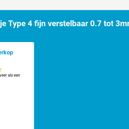
 Type 4 fijn verstelbaar 0.7 tot 3
erkop
ering van 5 van 5 sterren
weer als een