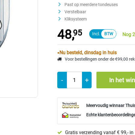
Past op meerdere tondeuses
Verstelbaar
Kliksysteem
48,
95
Nog 2
Nu besteld, dinsdag in huis
Voor bestellingen onder de €99,00 re
-
+
In het wi
Meervoudig winnaar Thui
Echte klantenbeoordelinge
Gratis verzending vanaf € 99,- i