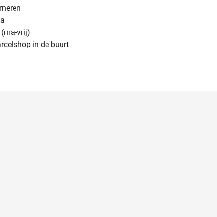
urneren
na
(ma-vrij)
arcelshop in de buurt