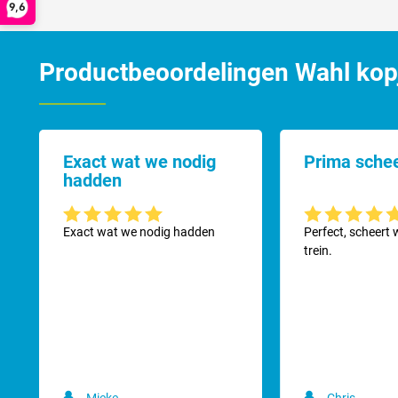
9,6
Passende opzetkammen zijn de Adjusta opzetkammenset
801184
Productbeoordelingen Wahl kopje
Exact wat we nodig
Prima sche
hadden
Gemiddelde waardering van 5 van 5 sterren
Gemiddelde waard
Exact wat we nodig hadden
Perfect, scheert 
trein.