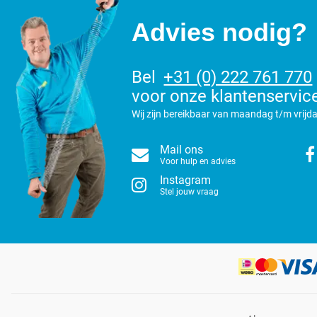
Advies nodig?
Bel
+31 (0) 222 761 770
voor onze klantenservic
Wij zijn bereikbaar van maandag t/m vrijda
Mail ons
Voor hulp en advies
Instagram
Stel jouw vraag