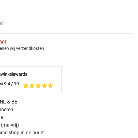
ad
aar.
kenen wij verzendkosten
swinkelawards
n 9.4 / 10
n NL & BE
urneren
na
(ma-vrij)
arcelshop in de buurt