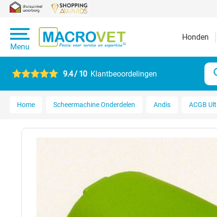
Honden
Menu
9.4 / 10
Klantbeoordelingen
Home
Scheermachine Onderdelen
Andis
ACGB Ult