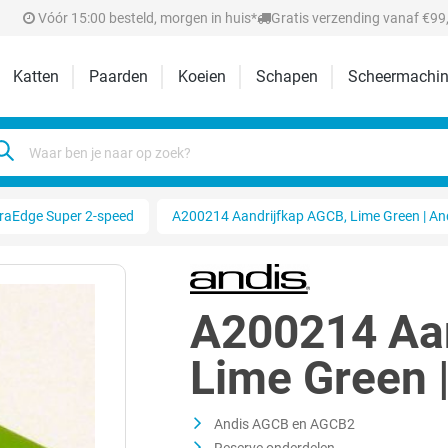
Vóór 15:00 besteld, morgen in huis*
Gratis verzending vanaf €99,
Katten
Paarden
Koeien
Schapen
Scheermachin
raEdge Super 2-speed
A200214 Aandrijfkap AGCB, Lime Green | An
A200214 Aan
Lime Green 
Andis AGCB en AGCB2